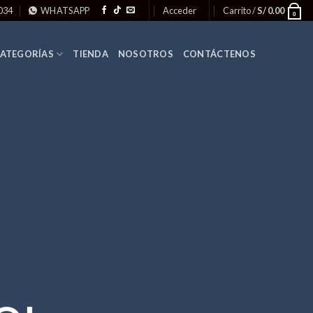
034
WHATSAPP
Acceder
Carrito /
S/
0.00
0
ATEGORÍAS
TIENDA
NOSOTROS
CONTÁCTENOS