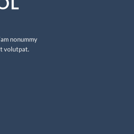
OL
d diam nonummy
t volutpat.