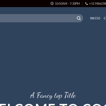
10:00AM - 7:30PM
+51 986638
INICIO
C
A Fancy top Title