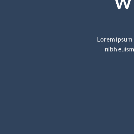
W
Lorem ipsum d
nibh euism