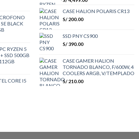
CASE HALION POLARIS CR13
ICROFONO
S/
200.00
SE BLACK
SB
SSD PNY CS900
S/
390.00
C RYZEN 5
+ SSD 500GB
CASE GAMER HALION
 112GB
TORNADO BLANCO, F/600W, 4
COOLERS ARGB, V/TEMPLADO
EL CORE I5
S/
210.00