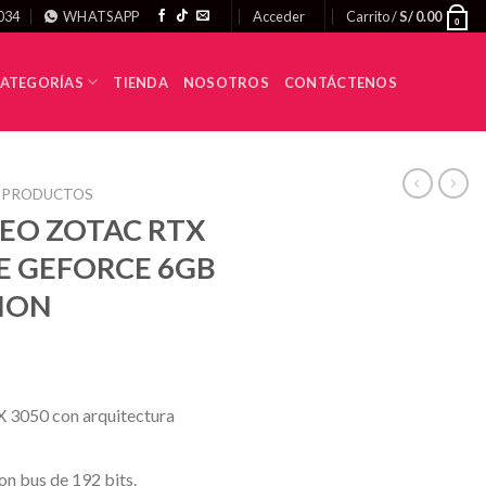
034
WHATSAPP
Acceder
Carrito /
S/
0.00
0
ATEGORÍAS
TIENDA
NOSOTROS
CONTÁCTENOS
 PRODUCTOS
DEO ZOTAC RTX
E GEFORCE 6GB
ION
3050 con arquitectura
 bus de 192 bits.