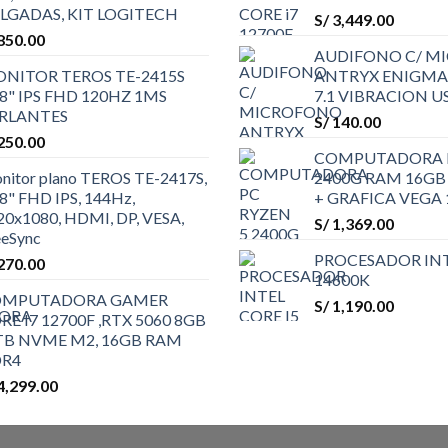
LGADAS, KIT LOGITECH
S/
3,449.00
850.00
AUDIFONO C/ M
NITOR TEROS TE-2415S
ANTRYX ENIGMA 
.8" IPS FHD 120HZ 1MS
7.1 VIBRACION U
RLANTES
S/
140.00
250.00
COMPUTADORA P
nitor plano TEROS TE-2417S,
2400G RAM 16GB 
.8" FHD IPS, 144Hz,
+ GRAFICA VEGA
20x1080, HDMI, DP, VESA,
S/
1,369.00
eeSync
PROCESADOR INT
270.00
14600K
OMPUTADORA GAMER
S/
1,190.00
RE I7 12700F ,RTX 5060 8GB
1TB NVME M2, 16GB RAM
R4
4,299.00