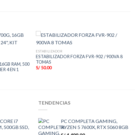
ESTABILIZADOR
ESTABILIZADOR FORZA FVR-902 / 900VA 8
TOMAS
16GB RAM, 500
S/
50.00
ER 4 EN 1
TENDENCIAS
CORE i7
PC COMPLETA GAMING,
, 500GB SSD,
RYZEN 5 7600X, RTX 5060 8GB
S/
4,499.00