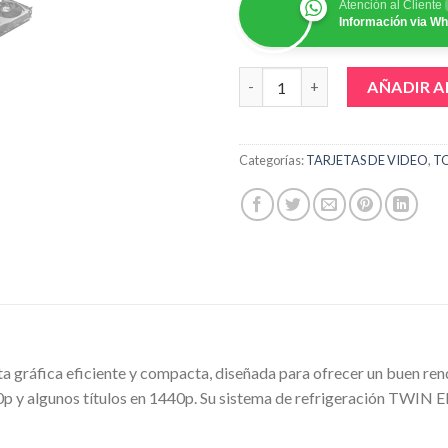
Atención al Cliente
Información via W
TARJETA DE VIDEO ZOTAC RT
AÑADIR A
Categorías:
TARJETAS DE VIDEO
,
T
ráfica eficiente y compacta, diseñada para ofrecer un buen ren
80p y algunos títulos en 1440p. Su sistema de refrigeración TWIN