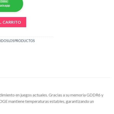
Online
hatsapp
X 3050 TWIN EDGE GEFORCE 6GB GDDR6 OC EDITION cantidad
L CARRITO
ODOS LOS PRODUCTOS
dimiento en juegos actuales. Gracias a su memoria GDDR6 y
 EDGE mantiene temperaturas estables, garantizando un