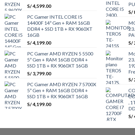
PU
S/
4,599.00
S/
PC Gamer INTEL CORE I5
14400F 14ª Gen + RAM 16GB
MO
DDR4 + SSD 1TB + RX 9060XT
23
16GB
PA
S/
4,199.00
S/
PC Gamer AMD RYZEN 5 5500
Mo
5ª Gen + RAM 16GB DDR4 +
23
SSD 1TB + RX 9060XT 16GB
19
Fr
S/
3,799.00
S/
PC Gamer AMD RYZEN 7 5700X
5ª Gen + RAM 16GB DDR4 +
C
SSD 1TB + RX 9060XT 16GB
CO
, 
S/
4,199.00
DD
S/