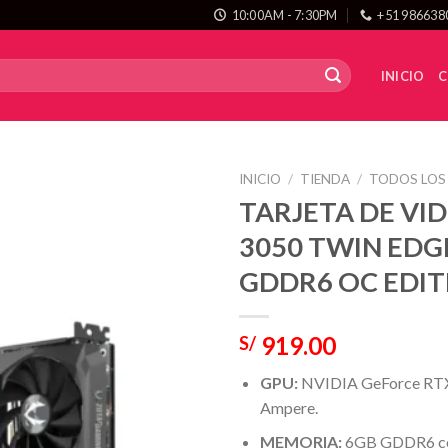
10:00AM - 7:30PM
+51 986638
INICIO
C
INICIO
/
TIENDA
/
TODOS LOS
TARJETA DE VI
3050 TWIN EDG
GDDR6 OC EDIT
919.00
S/
GPU:
NVIDIA GeForce RTX 
Ampere.
MEMORIA:
6GB GDDR6 con