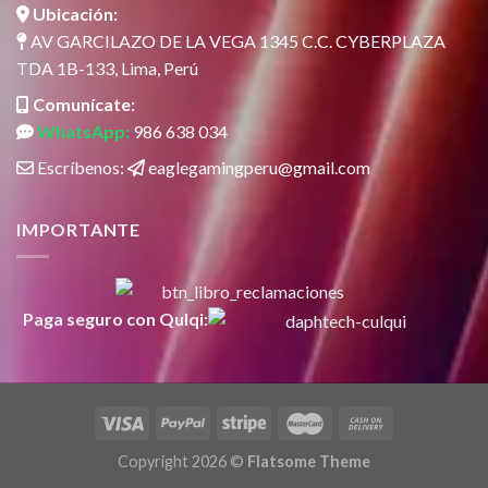
Ubicación:
AV GARCILAZO DE LA VEGA 1345 C.C. CYBERPLAZA
TDA 1B-133, Lima, Perú
Comunícate:
WhatsApp:
986 638 034
Escríbenos:
eaglegamingperu@gmail.com
IMPORTANTE
Paga seguro con Qulqi:
Copyright 2026 ©
Flatsome Theme