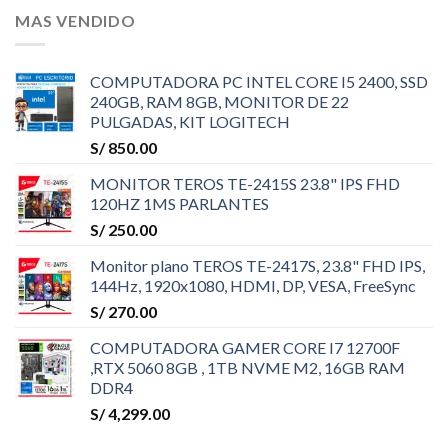
MAS VENDIDO
COMPUTADORA PC INTEL CORE I5 2400, SSD
240GB, RAM 8GB, MONITOR DE 22
PULGADAS, KIT LOGITECH
S/
850.00
MONITOR TEROS TE-2415S 23.8" IPS FHD
120HZ 1MS PARLANTES
S/
250.00
Monitor plano TEROS TE-2417S, 23.8" FHD IPS,
144Hz, 1920x1080, HDMI, DP, VESA, FreeSync
S/
270.00
COMPUTADORA GAMER CORE I7 12700F
,RTX 5060 8GB , 1TB NVME M2, 16GB RAM
DDR4
S/
4,299.00