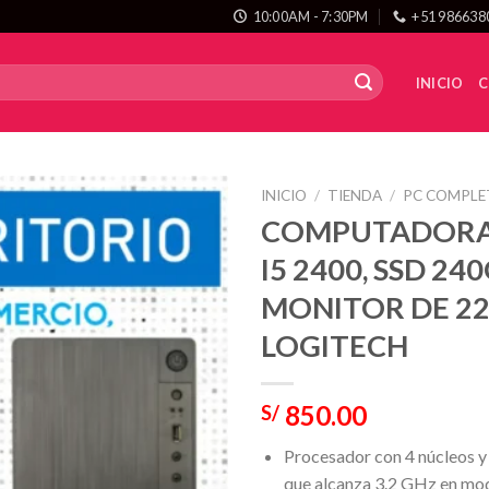
10:00AM - 7:30PM
+51 986638
INICIO
C
INICIO
/
TIENDA
/
PC COMPLE
COMPUTADORA 
I5 2400, SSD 24
MONITOR DE 22
LOGITECH
850.00
S/
Procesador con 4 núcleos y
que alcanza 3.2 GHz en mo