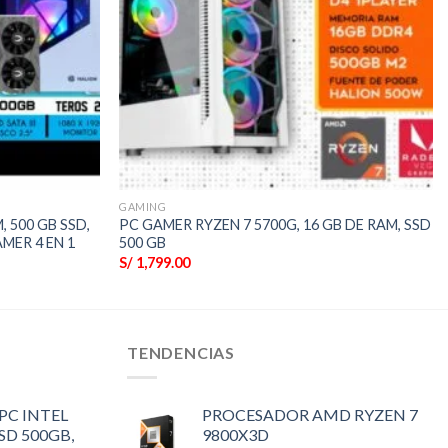
GAMING
, 500 GB SSD,
PC GAMER RYZEN 7 5700G, 16 GB DE RAM, SSD
AMER 4 EN 1
500 GB
S/
1,799.00
TENDENCIAS
C INTEL
PROCESADOR AMD RYZEN 7
SSD 500GB,
9800X3D