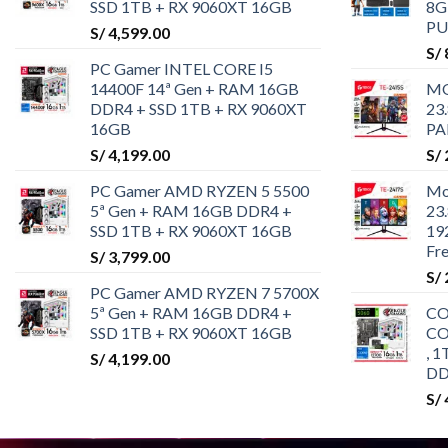
SSD 1TB + RX 9060XT 16GB
8G
PU
S/
4,599.00
S/
PC Gamer INTEL CORE I5
14400F 14ª Gen + RAM 16GB
MO
DDR4 + SSD 1TB + RX 9060XT
23
16GB
PA
S/
4,199.00
S/
PC Gamer AMD RYZEN 5 5500
Mo
5ª Gen + RAM 16GB DDR4 +
23
SSD 1TB + RX 9060XT 16GB
19
Fr
S/
3,799.00
S/
PC Gamer AMD RYZEN 7 5700X
5ª Gen + RAM 16GB DDR4 +
C
SSD 1TB + RX 9060XT 16GB
CO
, 
S/
4,199.00
DD
S/