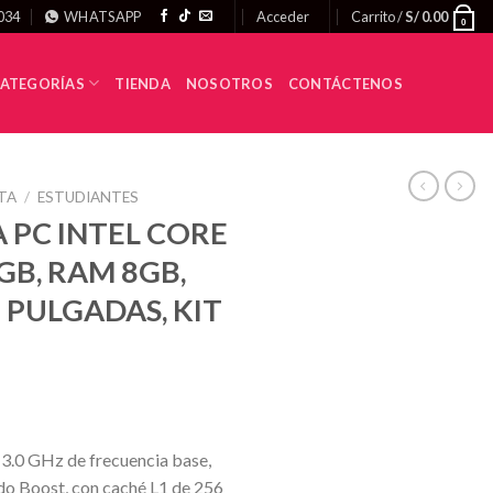
034
WHATSAPP
Acceder
Carrito /
S/
0.00
0
ATEGORÍAS
TIENDA
NOSOTROS
CONTÁCTENOS
TA
/
ESTUDIANTES
PC INTEL CORE
0GB, RAM 8GB,
 PULGADAS, KIT
 3.0 GHz de frecuencia base,
do Boost, con caché L1 de 256