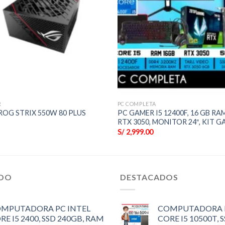
R
PC COMPLETA
ROG STRIX 550W 80 PLUS
PC GAMER I5 12400F, 16 GB RAM
RTX 3050, MONITOR 24″, KIT G
S/
2,999.00
IDO
DESTACADOS
MPUTADORA PC INTEL
COMPUTADORA P
RE I5 2400, SSD 240GB, RAM
CORE I5 10500T, 