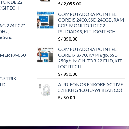
TOR DE 22
S/
2,055.00
LOGITECH
COMPUTADORA PC INTEL
CORE I5 2400, SSD 240GB, RAM
G 274F 27"
8GB, MONITOR DE 22
00Hz,
PULGADAS, KIT LOGITECH
e Sync
S/
850.00
COMPUTADORA PC INTEL
MER FX-650
CORE I7 3770, RAM 8gb, SSD
250gb, MONITOR 22 FHD, KIT
LOGITECH
S/
950.00
G STRIX
OLD
AUDÍFONOS ENKORE ACTIVE
5.1 EKHG 1004U-W( BLANCO)
S/
50.00