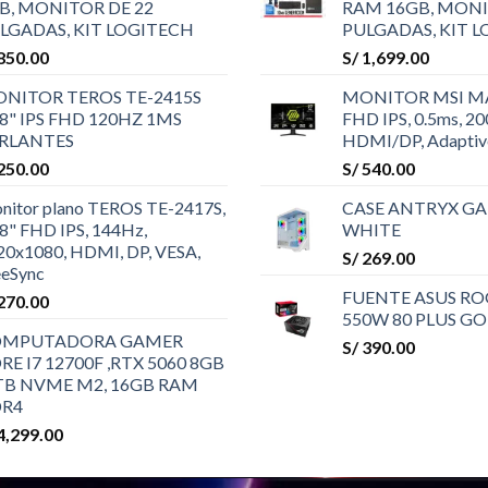
B, MONITOR DE 22
RAM 16GB, MONI
LGADAS, KIT LOGITECH
PULGADAS, KIT 
850.00
S/
1,699.00
NITOR TEROS TE-2415S
MONITOR MSI MA
.8" IPS FHD 120HZ 1MS
FHD IPS, 0.5ms, 2
RLANTES
HDMI/DP, Adaptiv
250.00
S/
540.00
nitor plano TEROS TE-2417S,
CASE ANTRYX GA
.8" FHD IPS, 144Hz,
WHITE
20x1080, HDMI, DP, VESA,
S/
269.00
eeSync
FUENTE ASUS RO
270.00
550W 80 PLUS G
OMPUTADORA GAMER
S/
390.00
RE I7 12700F ,RTX 5060 8GB
1TB NVME M2, 16GB RAM
R4
4,299.00