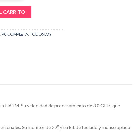
I5 2400, SSD 240GB, RAM 8GB, MONITOR DE 22 PULGADAS, KIT 
L CARRITO
A
,
PC COMPLETA
,
TODOS LOS
placa H61M. Su velocidad de procesamiento de 3.0 GHz, que
sonales. Su monitor de 22″ y su kit de teclado y mouse óptico