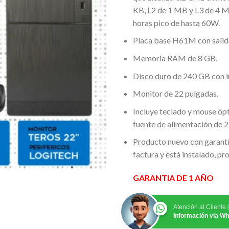
KB, L2 de 1 MB y L3 de 4 M
horas pico de hasta 60W.
Placa base H61M con sali
Memoria RAM de 8 GB.
Disco duro de 240 GB con i
Monitor de 22 pulgadas.
Incluye teclado y mouse ópt
fuente de alimentación de 2
Producto nuevo con garantí
factura y está instalado, pr
GARANTIA DE 1 AÑO
Atención al Cliente
Información via W