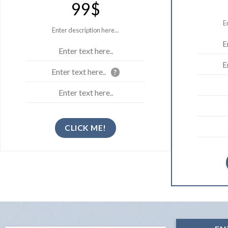
99$
E
Enter description here...
E
Enter text here..
E
Enter text here..
?
Enter text here..
CLICK ME!