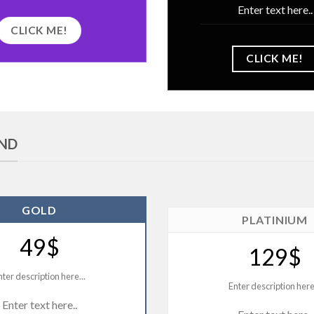
Enter text here..
CLICK ME!
CLICK ME!
UND
GOLD
PLATINIUM
49$
129$
nter description here...
Enter description here.
Enter text here..