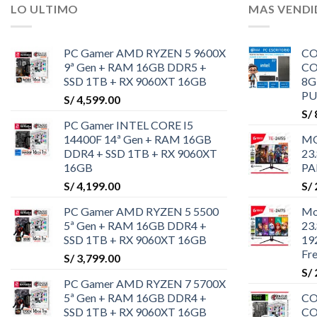
LO ULTIMO
MAS VEND
PC Gamer AMD RYZEN 5 9600X
CO
9ª Gen + RAM 16GB DDR5 +
CO
SSD 1TB + RX 9060XT 16GB
8G
PU
S/
4,599.00
S/
PC Gamer INTEL CORE I5
14400F 14ª Gen + RAM 16GB
MO
DDR4 + SSD 1TB + RX 9060XT
23
16GB
PA
S/
4,199.00
S/
PC Gamer AMD RYZEN 5 5500
Mo
5ª Gen + RAM 16GB DDR4 +
23
SSD 1TB + RX 9060XT 16GB
19
Fr
S/
3,799.00
S/
PC Gamer AMD RYZEN 7 5700X
5ª Gen + RAM 16GB DDR4 +
C
SSD 1TB + RX 9060XT 16GB
CO