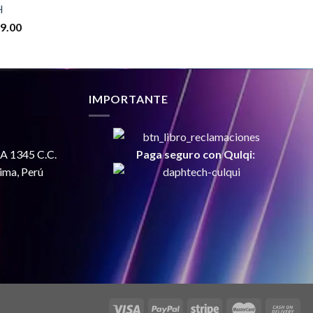
H
El
9.00
precio
l
actual
es:
9.00.
S/ 1,639.00.
IMPORTANTE
 1345 C.C.
Paga seguro con Qulqi:
ma, Perú