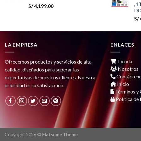
, 
S/
4,199.00
DD
S/
LA EMPRESA
ENLACES
Tienda
Ofrecemos productos y servicios de alta
Nosotros
calidad, diseñados para superar las
Contácten
expectativas de nuestros clientes. Nuestra
Inicio
prioridad es su satisfacción.
Términos y 
Política de
Copyright 2026 ©
Flatsome Theme