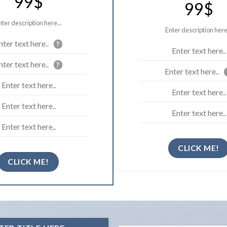
99$
99$
nter description here...
Enter description here.
nter text here..
?
Enter text here..
nter text here..
?
Enter text here..
Enter text here..
Enter text here..
Enter text here..
Enter text here..
Enter text here..
CLICK ME!
CLICK ME!