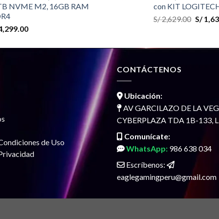
1TB NVME M2, 16GB RAM
con KIT LOGITEC
R4
El
S/
2,629.00
S/
1,63
4,299.00
precio
origina
era:
S/ 2,62
CONTÁCTENOS
Ubicación:
AV GARCILAZO DE LA VEGA
os
CYBERPLAZA TDA 1B-133, Li
Comunícate:
Condiciones de Uso
WhatsApp:
986 638 034
 Privacidad
Escríbenos:
eaglegamingperu@gmail.com