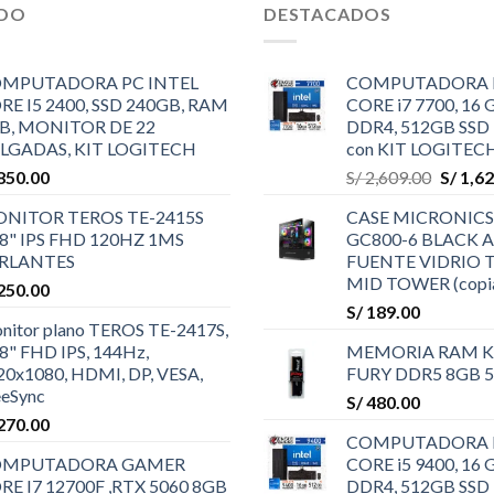
IDO
DESTACADOS
MPUTADORA PC INTEL
COMPUTADORA P
RE I5 2400, SSD 240GB, RAM
CORE i7 7700, 16
B, MONITOR DE 22
DDR4, 512GB SSD -
LGADAS, KIT LOGITECH
con KIT LOGITEC
El
850.00
S/
2,609.00
S/
1,62
precio
NITOR TEROS TE-2415S
CASE MICRONICS
origina
.8" IPS FHD 120HZ 1MS
GC800-6 BLACK A
era:
RLANTES
FUENTE VIDRIO
S/ 2,60
MID TOWER (copi
250.00
S/
189.00
nitor plano TEROS TE-2417S,
.8" FHD IPS, 144Hz,
MEMORIA RAM 
20x1080, HDMI, DP, VESA,
FURY DDR5 8GB 
eeSync
S/
480.00
270.00
COMPUTADORA P
OMPUTADORA GAMER
CORE i5 9400, 16
RE I7 12700F ,RTX 5060 8GB
DDR4, 512GB SSD -