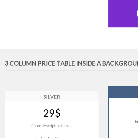
3 COLUMN PRICE TABLE INSIDE A BACKGRO
SILVER
29$
E
Enter description here...