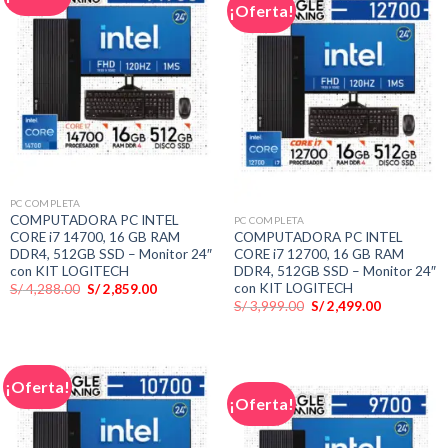
¡Oferta!
PC COMPLETA
COMPUTADORA PC INTEL
PC COMPLETA
CORE i7 14700, 16 GB RAM
COMPUTADORA PC INTEL
DDR4, 512GB SSD – Monitor 24″
CORE i7 12700, 16 GB RAM
con KIT LOGITECH
DDR4, 512GB SSD – Monitor 24″
con KIT LOGITECH
El
El
S/
4,288.00
S/
2,859.00
precio
precio
El
El
S/
3,999.00
S/
2,499.00
original
actual
precio
precio
era:
es:
original
actual
S/ 4,288.00.
S/ 2,859.00.
era:
es:
S/ 3,999.00.
S/ 2,499.00
¡Oferta!
¡Oferta!