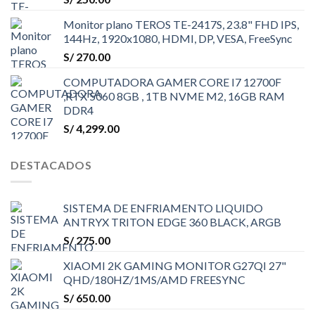
Monitor plano TEROS TE-2417S, 23.8" FHD IPS,
144Hz, 1920x1080, HDMI, DP, VESA, FreeSync
S/
270.00
COMPUTADORA GAMER CORE I7 12700F
,RTX 5060 8GB , 1TB NVME M2, 16GB RAM
DDR4
S/
4,299.00
DESTACADOS
SISTEMA DE ENFRIAMENTO LIQUIDO
ANTRYX TRITON EDGE 360 BLACK, ARGB
S/
275.00
XIAOMI 2K GAMING MONITOR G27QI 27"
QHD/180HZ/1MS/AMD FREESYNC
S/
650.00