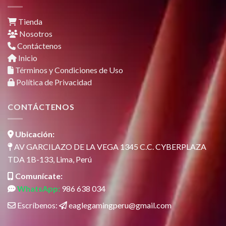
Tienda
Nosotros
Contáctenos
Inicio
Términos y Condiciones de Uso
Política de Privacidad
CONTÁCTENOS
Ubicación:
AV GARCILAZO DE LA VEGA 1345 C.C. CYBERPLAZA
TDA 1B-133, Lima, Perú
Comunícate:
WhatsApp:
986 638 034
Escríbenos:
eaglegamingperu@gmail.com