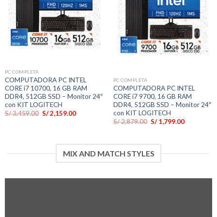
PC COMPLETA
COMPUTADORA PC INTEL
PC COMPLETA
CORE i7 10700, 16 GB RAM
COMPUTADORA PC INTEL
DDR4, 512GB SSD – Monitor 24″
CORE i7 9700, 16 GB RAM
con KIT LOGITECH
DDR4, 512GB SSD – Monitor 24″
con KIT LOGITECH
El
El
S/
3,459.00
S/
2,159.00
precio
precio
El
El
S/
2,879.00
S/
1,799.00
original
actual
precio
precio
era:
es:
original
actual
S/ 3,459.00.
S/ 2,159.00.
era:
es:
S/ 2,879.00.
S/ 1,799.00
MIX AND MATCH STYLES