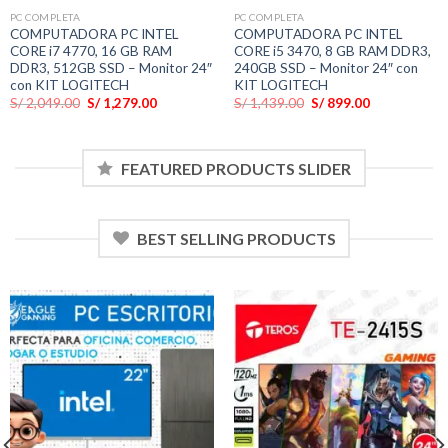
PC COMPLETA
PC COMPLETA
COMPUTADORA PC INTEL
COMPUTADORA PC INTEL
CORE i7 4770, 16 GB RAM
CORE i5 3470, 8 GB RAM DDR3,
DDR3, 512GB SSD – Monitor 24″
240GB SSD – Monitor 24″ con
con KIT LOGITECH
KIT LOGITECH
El
El
El
El
S/
2,049.00
S/
1,279.00
S/
1,439.00
S/
899.00
precio
precio
precio
precio
original
actual
original
actual
era:
es:
era:
es:
.
S/ 2,049.00.
S/ 1,279.00.
S/ 1,439.00.
S/ 899.00.
FEATURED PRODUCTS SLIDER
BEST SELLING PRODUCTS