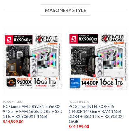
MASONERY STYLE
PC COMPLETA
PC COMPLETA
PC Gamer AMD RYZEN 5 9600X
PC Gamer INTEL CORE I5
9ª Gen + RAM 16GB DDR5 + SSD
14400F 14ª Gen + RAM 16GB
1TB + RX 9060XT 16GB
DDR4 + SSD 1TB + RX 9060XT
16GB
S/
4,599.00
S/
4,199.00