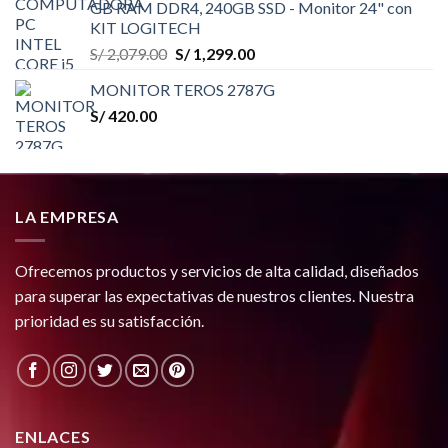
GB RAM DDR4, 240GB SSD - Monitor 24" con
KIT LOGITECH
El
El
S/
2,079.00
S/
1,299.00
precio
precio
MONITOR TEROS 2787G
original
actual
S/
420.00
era:
es:
S/ 2,079.00.
S/ 1,299.00.
LA EMPRESA
Ofrecemos productos y servicios de alta calidad, diseñados
para superar las expectativas de nuestros clientes. Nuestra
prioridad es su satisfacción.
ENLACES