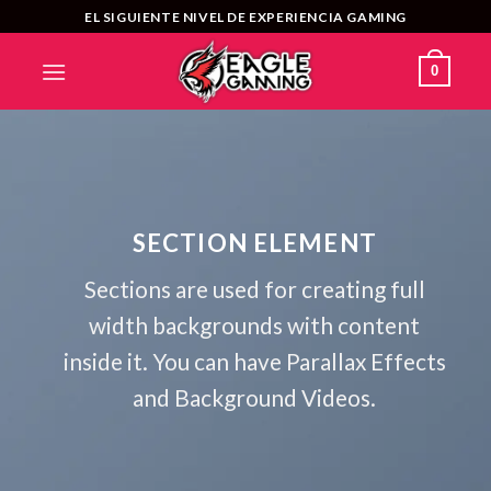
Saltar
EL SIGUIENTE NIVEL DE EXPERIENCIA GAMING
al
contenido
0
SECTION ELEMENT
Sections are used for creating full
width backgrounds with content
inside it. You can have Parallax Effects
and Background Videos.