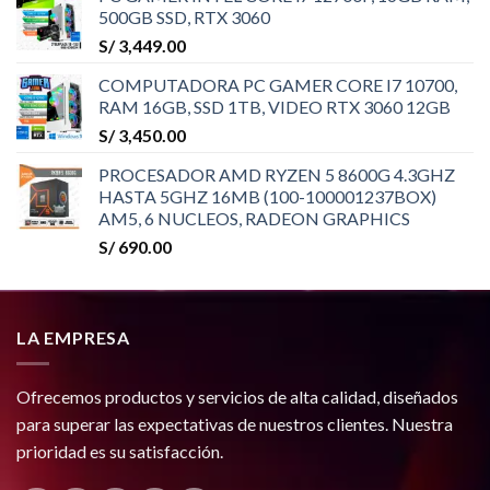
500GB SSD, RTX 3060
S/
3,449.00
COMPUTADORA PC GAMER CORE I7 10700,
RAM 16GB, SSD 1TB, VIDEO RTX 3060 12GB
S/
3,450.00
PROCESADOR AMD RYZEN 5 8600G 4.3GHZ
HASTA 5GHZ 16MB (100-100001237BOX)
AM5, 6 NUCLEOS, RADEON GRAPHICS
S/
690.00
LA EMPRESA
Ofrecemos productos y servicios de alta calidad, diseñados
para superar las expectativas de nuestros clientes. Nuestra
prioridad es su satisfacción.