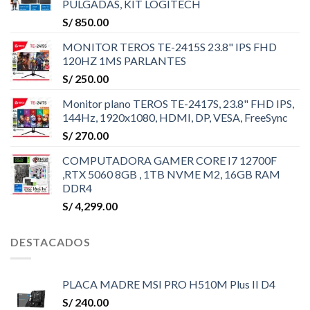
PULGADAS, KIT LOGITECH
S/
850.00
MONITOR TEROS TE-2415S 23.8" IPS FHD
120HZ 1MS PARLANTES
S/
250.00
Monitor plano TEROS TE-2417S, 23.8" FHD IPS,
144Hz, 1920x1080, HDMI, DP, VESA, FreeSync
S/
270.00
COMPUTADORA GAMER CORE I7 12700F
,RTX 5060 8GB , 1TB NVME M2, 16GB RAM
DDR4
S/
4,299.00
DESTACADOS
PLACA MADRE MSI PRO H510M Plus II D4
S/
240.00