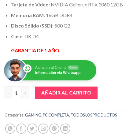
Tarjeta de Video:
NVIDIA GeForce RTX 3060 12GB
Memoria RAM:
16GB DDR4
Disco Sólido (SSD):
500 GB
Case:
DK D4
GARANTIA DE 1 AÑO
Atención al Cliente
Online
Información via Whatsapp
PC GAMER INTEL CORE i7 10700F, 16GB RAM, 500GB SSD, RTX 30
AÑADIR AL CARRITO
Categorías:
GAMING
,
PC COMPLETA
,
TODOS LOS PRODUCTOS