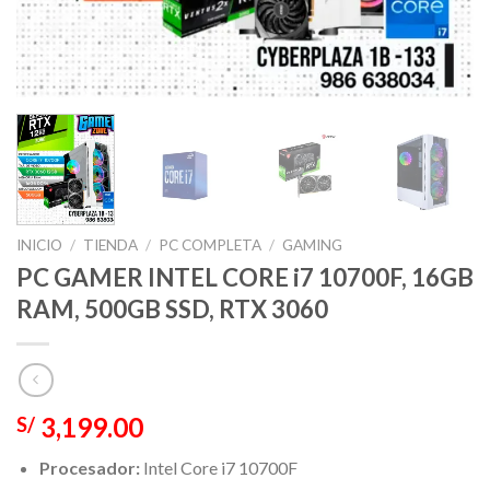
INICIO
/
TIENDA
/
PC COMPLETA
/
GAMING
PC GAMER INTEL CORE i7 10700F, 16GB
RAM, 500GB SSD, RTX 3060
3,199.00
S/
Procesador:
Intel Core i7 10700F