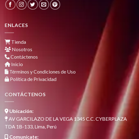
ENLACES
Tienda
Nosotros
Contáctenos
Inicio
Términos y Condiciones de Uso
Política de Privacidad
CONTÁCTENOS
Ubicación:
AV GARCILAZO DE LA VEGA 1345 C.C. CYBERPLAZA
TDA 1B-133, Lima, Perú
Comunícate: