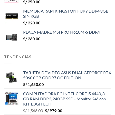
S/
250.00
MEMORIA RAM KINGSTON FURY DDR4 8GB
SIN RGB
S/
220.00
PLACA MADRE MSI PRO H610M-S DDR4
S/
260.00
TENDENCIAS
TARJETA DE VIDEO ASUS DUAL GEFORCE RTX
5060 8GB GDDR7 OC EDITION
S/
1,650.00
COMPUTADORA PC INTEL CORE i5 4440, 8
GB RAM DDR3, 240GB SSD - Monitor 24" con
KIT LOGITECH
El
El
S/
1,566.00
S/
979.00