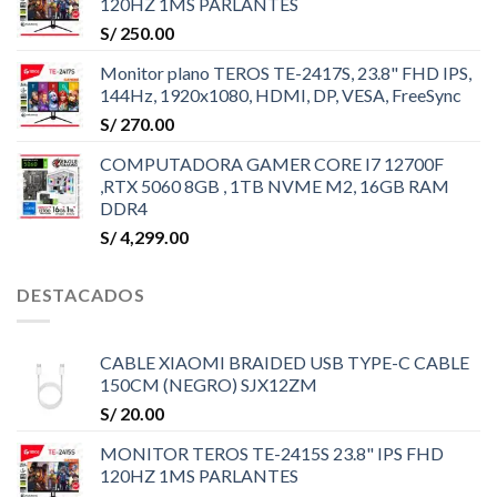
120HZ 1MS PARLANTES
S/
250.00
Monitor plano TEROS TE-2417S, 23.8" FHD IPS,
144Hz, 1920x1080, HDMI, DP, VESA, FreeSync
S/
270.00
COMPUTADORA GAMER CORE I7 12700F
,RTX 5060 8GB , 1TB NVME M2, 16GB RAM
DDR4
S/
4,299.00
DESTACADOS
CABLE XIAOMI BRAIDED USB TYPE-C CABLE
150CM (NEGRO) SJX12ZM
S/
20.00
MONITOR TEROS TE-2415S 23.8" IPS FHD
120HZ 1MS PARLANTES