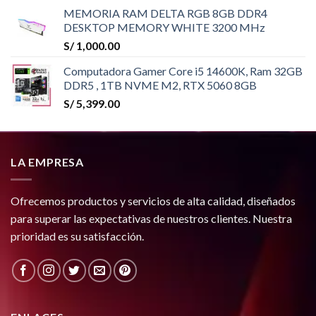
precio
precio
MEMORIA RAM DELTA RGB 8GB DDR4
original
actual
DESKTOP MEMORY WHITE 3200 MHz
era:
es:
S/
1,000.00
S/ 1,566.00.
S/ 979.00.
Computadora Gamer Core i5 14600K, Ram 32GB
DDR5 , 1TB NVME M2, RTX 5060 8GB
S/
5,399.00
LA EMPRESA
Ofrecemos productos y servicios de alta calidad, diseñados
para superar las expectativas de nuestros clientes. Nuestra
prioridad es su satisfacción.