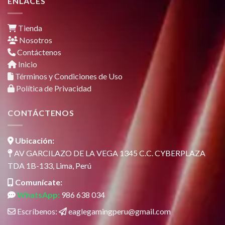
ENLACES
Tienda
Nosotros
Contáctenos
Inicio
Términos y Condiciones de Uso
Política de Privacidad
CONTÁCTENOS
Ubicación:
AV GARCILAZO DE LA VEGA 1345 C.C. CYBERPLAZA
TDA 1B-133, Lima, Perú
Comunícate:
WhatsApp:
986 638 034
Escríbenos:
eaglegamingperu@gmail.com