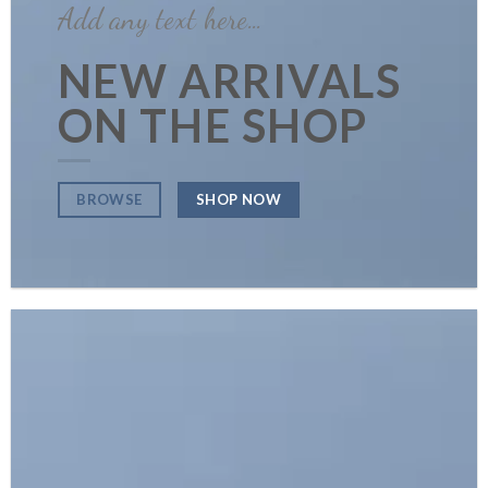
Add any text here…
NEW ARRIVALS
ON THE SHOP
SHOP NOW
BROWSE