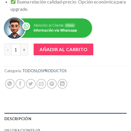
Buena relación calidad‑precio: Opción económica para
upgrade.
Atención al Cliente
Online
Información via Whatsapp
RAM HIKSEMI FUTURE HSC516U56C2 16G cantidad
AÑADIR AL CARRITO
Categoría:
TODOS LOS PRODUCTOS
DESCRIPCIÓN
VALORACIONES (0)