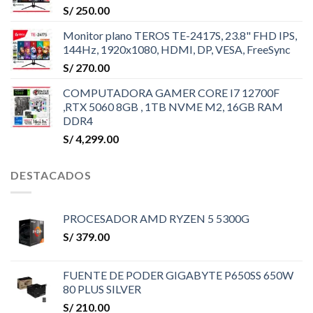
S/
250.00
Monitor plano TEROS TE-2417S, 23.8" FHD IPS,
144Hz, 1920x1080, HDMI, DP, VESA, FreeSync
S/
270.00
COMPUTADORA GAMER CORE I7 12700F
,RTX 5060 8GB , 1TB NVME M2, 16GB RAM
DDR4
S/
4,299.00
DESTACADOS
PROCESADOR AMD RYZEN 5 5300G
S/
379.00
FUENTE DE PODER GIGABYTE P650SS 650W
80 PLUS SILVER
S/
210.00