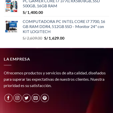
PC GAMER CORE I7 3770, RX580 8GB, SSD
500GB, 16GB RAM
S/
1,400.00
COMPUTADORA PC INTEL CORE i7 7700, 16
GB RAM DDR4, 512GB SSD - Monitor 24" con
KIT LOGITECH
El
El
S/
2,609.00
S/
1,629.00
precio
precio
original
actual
era:
es:
LA EMPRESA
S/ 2,609.00.
S/ 1,629.00.
Ofrecemos productos y servicios de alta calidad, diseñados
para superar las expectativas de nuestros clientes. Nuestra
prioridad es su satisfacción.