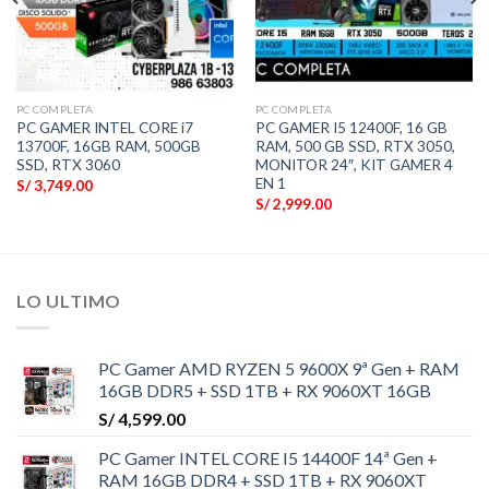
PC COMPLETA
PC COMPLETA
PC GAMER INTEL CORE i7
PC GAMER I5 12400F, 16 GB
13700F, 16GB RAM, 500GB
RAM, 500 GB SSD, RTX 3050,
SSD, RTX 3060
MONITOR 24″, KIT GAMER 4
EN 1
S/
3,749.00
S/
2,999.00
LO ULTIMO
PC Gamer AMD RYZEN 5 9600X 9ª Gen + RAM
16GB DDR5 + SSD 1TB + RX 9060XT 16GB
S/
4,599.00
PC Gamer INTEL CORE I5 14400F 14ª Gen +
RAM 16GB DDR4 + SSD 1TB + RX 9060XT