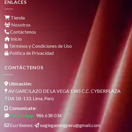
ENLACES
Tienda
Nosotros
Contáctenos
Inicio
Términos y Condiciones de Uso
Política de Privacidad
CONTÁCTENOS
Ubicación:
AV GARCILAZO DE LA VEGA 1345 C.C. CYBERPLAZA
TDA 1B-133, Lima, Perú
Comunícate:
WhatsApp:
986 638 034
Escríbenos:
eaglegamingperu@gmail.com