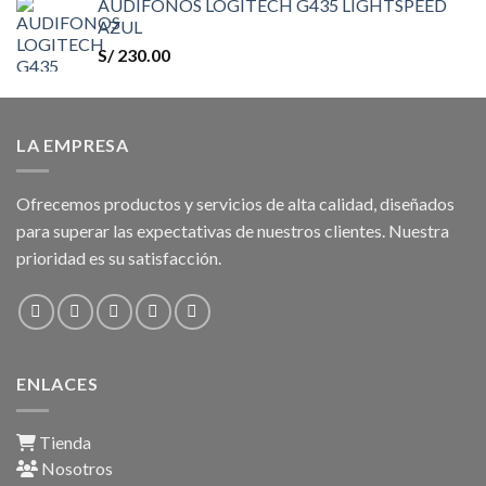
AUDIFONOS LOGITECH G435 LIGHTSPEED
original
actual
AZUL
era:
es:
S/
230.00
S/ 3,999.00.
S/ 2,499.00.
LA EMPRESA
Ofrecemos productos y servicios de alta calidad, diseñados
para superar las expectativas de nuestros clientes. Nuestra
prioridad es su satisfacción.
ENLACES
Tienda
Nosotros