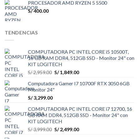
PROCESADOR AMD RYZEN 5 5500
S/
400.00
TENDENCIAS
COMPUTADORA PC INTEL CORE i5 10500T,
16 GB RAM DDR4, 512GB SSD - Monitor 24" con
KIT LOGITECH
El
El
S/
2,959.00
S/
1,849.00
precio
precio
Computadora Gamer I7 10700F RTX 3050 6GB
original
actual
Monitor 24"
era:
es:
S/
3,299.00
S/ 2,959.00.
S/ 1,849.00.
COMPUTADORA PC INTEL CORE i7 12700, 16
GB RAM DDR4, 512GB SSD - Monitor 24" con
KIT LOGITECH
El
El
S/
3,999.00
S/
2,499.00
precio
precio