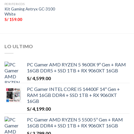
PERIFERICOS
Kit Gaming Antryx GC-3100
White
S/
159.00
LO ULTIMO
PC Gamer AMD RYZEN 5 9600X 9ª Gen + RAM
16GB DDR5 + SSD 1TB + RX 9060XT 16GB
S/
4,599.00
PC Gamer INTEL CORE I5 14400F 14ª Gen +
RAM 16GB DDR4 + SSD 1TB + RX 9060XT
16GB
S/
4,199.00
PC Gamer AMD RYZEN 5 5500 5ª Gen + RAM
16GB DDR4 + SSD 1TB + RX 9060XT 16GB
S/
3,799.00