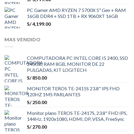
PC Gamer AMD RYZEN 7 5700X 5ª Gen + RAM
16GB DDR4 + SSD 1TB + RX 9060XT 16GB
S/
4,199.00
MAS VENDIDO
COMPUTADORA PC INTEL CORE I5 2400, SSD
240GB, RAM 8GB, MONITOR DE 22
PULGADAS, KIT LOGITECH
S/
850.00
MONITOR TEROS TE-2415S 23.8" IPS FHD
120HZ 1MS PARLANTES
S/
250.00
Monitor plano TEROS TE-2417S, 23.8" FHD IPS,
144Hz, 1920x1080, HDMI, DP, VESA, FreeSync
S/
270.00