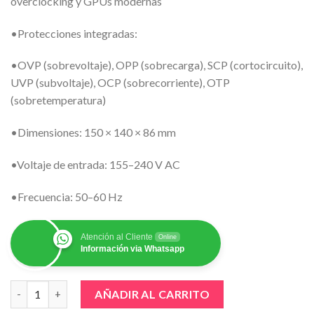
overclocking y GPUs modernas
•Protecciones integradas:
•OVP (sobrevoltaje), OPP (sobrecarga), SCP (cortocircuito),
UVP (subvoltaje), OCP (sobrecorriente), OTP
(sobretemperatura)
•Dimensiones: 150 × 140 × 86 mm
•Voltaje de entrada: 155–240 V AC
•Frecuencia: 50–60 Hz
Atención al Cliente
Online
Información via Whatsapp
FUENTE DE PODER GIGABYTE P550SS ICE cantidad
AÑADIR AL CARRITO