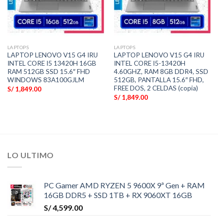
LAPTOPS
LAPTOPS
LAPTOP LENOVO V15 G4 IRU
LAPTOP LENOVO V15 G4 IRU
INTEL CORE I5 13420H 16GB
INTEL CORE I5-13420H
RAM 512GB SSD 15.6″ FHD
4.60GHZ, RAM 8GB DDR4, SSD
WINDOWS 83A100GJLM
512GB, PANTALLA 15.6″ FHD,
FREE DOS, 2 CELDAS (copia)
S/
1,849.00
S/
1,849.00
LO ULTIMO
PC Gamer AMD RYZEN 5 9600X 9ª Gen + RAM
16GB DDR5 + SSD 1TB + RX 9060XT 16GB
S/
4,599.00