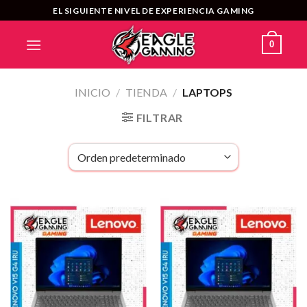
Saltar
EL SIGUIENTE NIVEL DE EXPERIENCIA GAMING
al
contenido
0
INICIO
/
TIENDA
/
LAPTOPS
FILTRAR