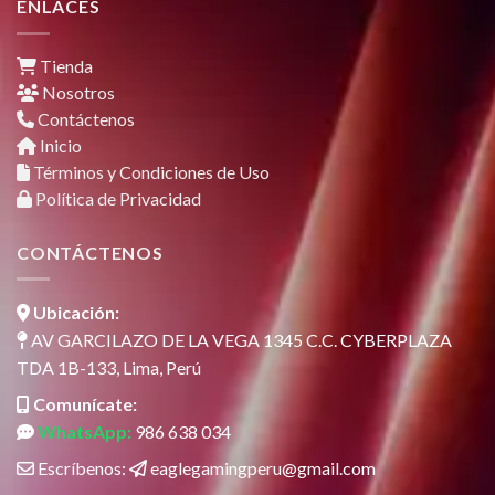
ENLACES
Tienda
Nosotros
Contáctenos
Inicio
Términos y Condiciones de Uso
Política de Privacidad
CONTÁCTENOS
Ubicación:
AV GARCILAZO DE LA VEGA 1345 C.C. CYBERPLAZA
TDA 1B-133, Lima, Perú
Comunícate:
WhatsApp:
986 638 034
Escríbenos:
eaglegamingperu@gmail.com