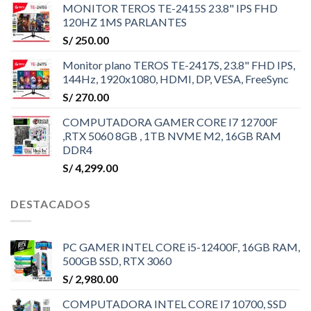
MONITOR TEROS TE-2415S 23.8" IPS FHD
120HZ 1MS PARLANTES
S/
250.00
Monitor plano TEROS TE-2417S, 23.8" FHD IPS,
144Hz, 1920x1080, HDMI, DP, VESA, FreeSync
S/
270.00
COMPUTADORA GAMER CORE I7 12700F
,RTX 5060 8GB , 1TB NVME M2, 16GB RAM
DDR4
S/
4,299.00
DESTACADOS
PC GAMER INTEL CORE i5-12400F, 16GB RAM,
500GB SSD, RTX 3060
S/
2,980.00
COMPUTADORA INTEL CORE I7 10700, SSD