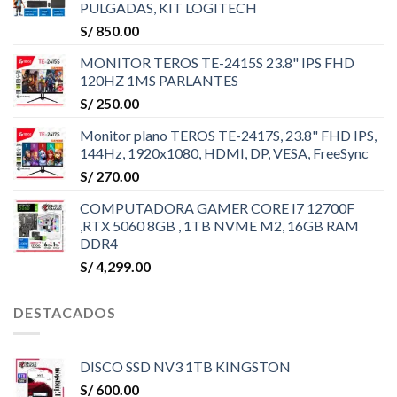
PULGADAS, KIT LOGITECH
S/
850.00
MONITOR TEROS TE-2415S 23.8" IPS FHD
120HZ 1MS PARLANTES
S/
250.00
Monitor plano TEROS TE-2417S, 23.8" FHD IPS,
144Hz, 1920x1080, HDMI, DP, VESA, FreeSync
S/
270.00
COMPUTADORA GAMER CORE I7 12700F
,RTX 5060 8GB , 1TB NVME M2, 16GB RAM
DDR4
S/
4,299.00
DESTACADOS
DISCO SSD NV3 1TB KINGSTON
S/
600.00