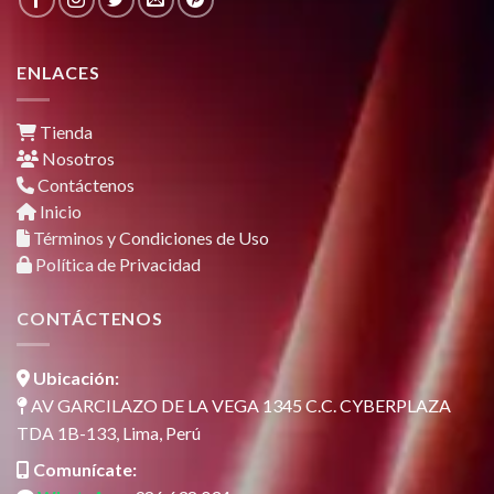
ENLACES
Tienda
Nosotros
Contáctenos
Inicio
Términos y Condiciones de Uso
Política de Privacidad
CONTÁCTENOS
Ubicación:
AV GARCILAZO DE LA VEGA 1345 C.C. CYBERPLAZA
TDA 1B-133, Lima, Perú
Comunícate: