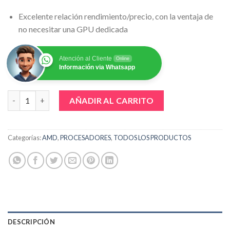
Excelente relación rendimiento/precio, con la ventaja de
no necesitar una GPU dedicada
Atención al Cliente
Online
Información via Whatsapp
PROCESADOR RYZEN 7 5700G 3.80 | 4.60GHZ 16MB 8C AM4 cant
AÑADIR AL CARRITO
Categorías:
AMD
,
PROCESADORES
,
TODOS LOS PRODUCTOS
DESCRIPCIÓN