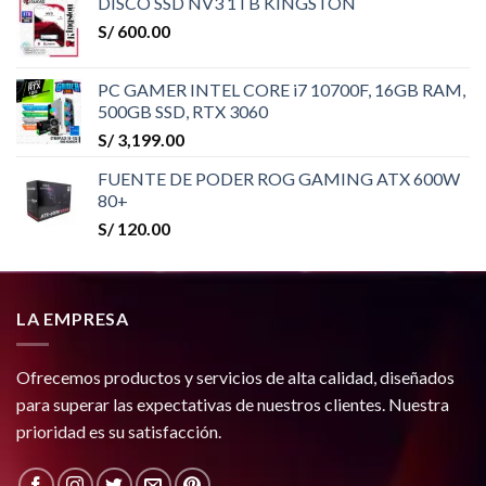
DISCO SSD NV3 1TB KINGSTON
S/
600.00
PC GAMER INTEL CORE i7 10700F, 16GB RAM,
500GB SSD, RTX 3060
S/
3,199.00
FUENTE DE PODER ROG GAMING ATX 600W
80+
S/
120.00
LA EMPRESA
Ofrecemos productos y servicios de alta calidad, diseñados
para superar las expectativas de nuestros clientes. Nuestra
prioridad es su satisfacción.