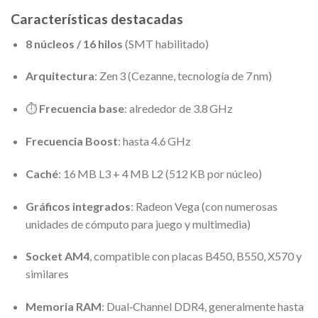
Características destacadas
8 núcleos / 16 hilos
(SMT habilitado)
Arquitectura
: Zen 3 (Cezanne, tecnología de 7 nm)
⏱
Frecuencia base
: alrededor de 3.8 GHz
Frecuencia Boost
: hasta 4.6 GHz
Caché
: 16 MB L3 + 4 MB L2 (512 KB por núcleo)
Gráficos integrados
: Radeon Vega (con numerosas
unidades de cómputo para juego y multimedia)
Socket AM4
, compatible con placas B450, B550, X570 y
similares
Memoria RAM
: Dual‑Channel DDR4, generalmente hasta