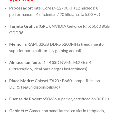
Procesador:
Intel Core i7-12700KF (12 núcleos: 8
performance + 4 eficientes / 20 hilos, hasta 5.0GHz)
Tarjeta Gráfica (GPU):
NVIDIA GeForce RTX 5060 8GB
GDDR6
Memoria RAM:
32GB DDR5 5200MHz (rendimiento
superior para multitarea y gaming actual)
Almacenamiento:
1TB SSD NVMe M.2 Gen 4
(ultrarrápido, ideal para cargas instantáneas)
Placa Madre:
Chipset Z690 / B660 compatible con
DDR5 (según disponibilidad)
Fuente de Poder:
650W o superior, certificación 80 Plus
Gabinete:
Gamer con panel lateral en vidrio templado,