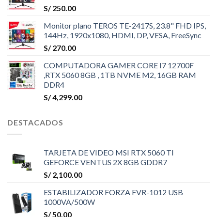
S/
250.00
Monitor plano TEROS TE-2417S, 23.8" FHD IPS,
144Hz, 1920x1080, HDMI, DP, VESA, FreeSync
S/
270.00
COMPUTADORA GAMER CORE I7 12700F
,RTX 5060 8GB , 1TB NVME M2, 16GB RAM
DDR4
S/
4,299.00
DESTACADOS
TARJETA DE VIDEO MSI RTX 5060 TI
GEFORCE VENTUS 2X 8GB GDDR7
S/
2,100.00
ESTABILIZADOR FORZA FVR-1012 USB
1000VA/500W
S/
50.00