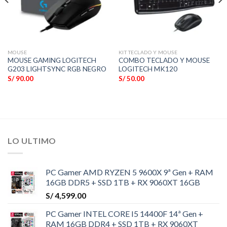
MOUSE
KIT TECLADO Y MOUSE
MOUSE GAMING LOGITECH
COMBO TECLADO Y MOUSE
G203 LIGHTSYNC RGB NEGRO
LOGITECH MK120
S/
90.00
S/
50.00
LO ULTIMO
PC Gamer AMD RYZEN 5 9600X 9ª Gen + RAM
16GB DDR5 + SSD 1TB + RX 9060XT 16GB
S/
4,599.00
PC Gamer INTEL CORE I5 14400F 14ª Gen +
RAM 16GB DDR4 + SSD 1TB + RX 9060XT