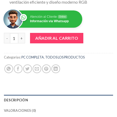
ventilación eficiente y diseño moderno RGB
Atención al Cliente
Online
Información via Whatsapp
Computadora Gamer Core i7 12700KF, Ram 32GB DDR5 , 1TB NV
AÑADIR AL CARRITO
Categorías:
PC COMPLETA
,
TODOS LOS PRODUCTOS
DESCRIPCIÓN
VALORACIONES (0)