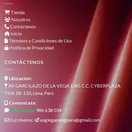
Tienda
Nosotros
Contáctenos
Inicio
Términos y Condiciones de Uso
Política de Privacidad
CONTÁCTENOS
Ubicación:
AV GARCILAZO DE LA VEGA 1345 C.C. CYBERPLAZA
TDA 1B-133, Lima, Perú
Comunícate:
WhatsApp:
986 638 034
Escríbenos:
eaglegamingperu@gmail.com