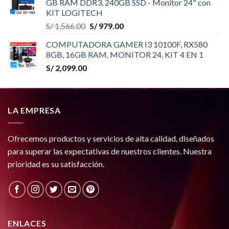
GB RAM DDR3, 240GB SSD - Monitor 24" con
KIT LOGITECH
El
El
S/
1,566.00
S/
979.00
precio
precio
COMPUTADORA GAMER I3 10100F, RX580
original
actual
8GB, 16GB RAM, MONITOR 24, KIT 4 EN 1
era:
es:
S/
2,099.00
S/ 1,566.00.
S/ 979.00.
LA EMPRESA
Ofrecemos productos y servicios de alta calidad, diseñados
para superar las expectativas de nuestros clientes. Nuestra
prioridad es su satisfacción.
ENLACES