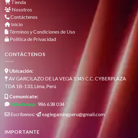
Tienda
Nosotros
Contáctenos
Inicio
Términos y Condiciones de Uso
Política de Privacidad
CONTÁCTENOS
Ubicación:
AV GARCILAZO DE LA VEGA 1345 C.C. CYBERPLAZA
TDA 1B-133, Lima, Perú
Comunícate:
WhatsApp:
986 638 034
Escríbenos:
eaglegamingperu@gmail.com
IMPORTANTE