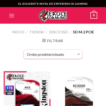
Saltar
EL SIGUIENTE NIVEL DE EXPERIENCIA GAMING
al
contenido
0
INICIO
/
TIENDA
/
DISCO SSD
/
SD M.2 PCIE
FILTRAR