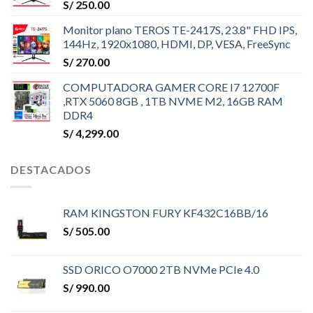
S/
250.00
Monitor plano TEROS TE-2417S, 23.8" FHD IPS,
144Hz, 1920x1080, HDMI, DP, VESA, FreeSync
S/
270.00
COMPUTADORA GAMER CORE I7 12700F
,RTX 5060 8GB , 1TB NVME M2, 16GB RAM
DDR4
S/
4,299.00
DESTACADOS
RAM KINGSTON FURY KF432C16BB/16
S/
505.00
SSD ORICO O7000 2TB NVMe PCIe 4.0
S/
990.00