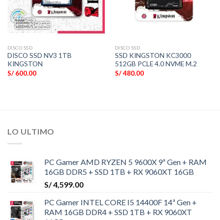
DISCO SSD
DISCO SSD
DISCO SSD NV3 1TB
SSD KINGSTON KC3000
KINGSTON
512GB PCLE 4.0 NVME M.2
S/
600.00
S/
480.00
LO ULTIMO
PC Gamer AMD RYZEN 5 9600X 9ª Gen + RAM
16GB DDR5 + SSD 1TB + RX 9060XT 16GB
S/
4,599.00
PC Gamer INTEL CORE I5 14400F 14ª Gen +
RAM 16GB DDR4 + SSD 1TB + RX 9060XT