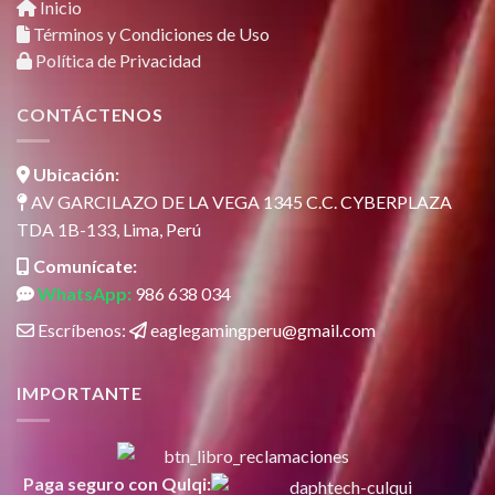
Inicio
Términos y Condiciones de Uso
Política de Privacidad
CONTÁCTENOS
Ubicación:
AV GARCILAZO DE LA VEGA 1345 C.C. CYBERPLAZA
TDA 1B-133, Lima, Perú
Comunícate:
WhatsApp:
986 638 034
Escríbenos:
eaglegamingperu@gmail.com
IMPORTANTE
Paga seguro con Qulqi: