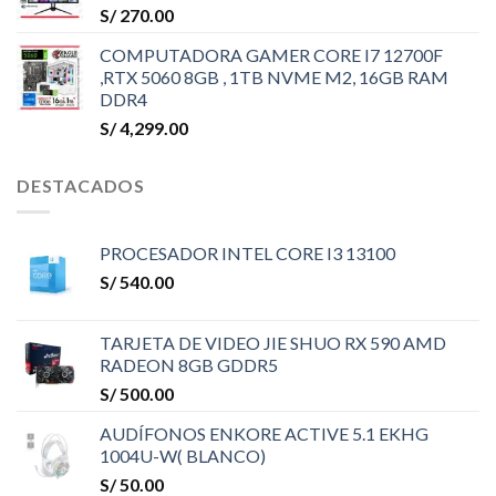
S/
270.00
COMPUTADORA GAMER CORE I7 12700F
,RTX 5060 8GB , 1TB NVME M2, 16GB RAM
DDR4
S/
4,299.00
DESTACADOS
PROCESADOR INTEL CORE I3 13100
S/
540.00
TARJETA DE VIDEO JIE SHUO RX 590 AMD
RADEON 8GB GDDR5
S/
500.00
AUDÍFONOS ENKORE ACTIVE 5.1 EKHG
1004U-W( BLANCO)
S/
50.00