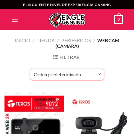
Saltar
EL SIGUIENTE NIVEL DE EXPERIENCIA GAMING
al
contenido
0
INICIO
/
TIENDA
/
PERIFERICOS
/
WEBCAM
(CAMARA)
FILTRAR