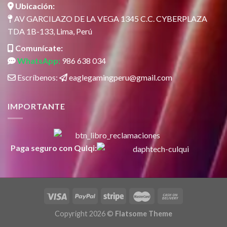
Ubicación:
AV GARCILAZO DE LA VEGA 1345 C.C. CYBERPLAZA
TDA 1B-133, Lima, Perú
Comunícate:
WhatsApp:
986 638 034
Escríbenos:
eaglegamingperu@gmail.com
IMPORTANTE
Paga seguro con Qulqi:
Copyright 2026 ©
Flatsome Theme