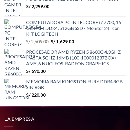
S/
2,299.00
COMPUTADORA PC INTEL CORE i7 7700, 16
GB RAM DDR4, 512GB SSD - Monitor 24" con
KIT LOGITECH
El
El
S/
2,609.00
S/
1,629.00
precio
precio
PROCESADOR AMD RYZEN 5 8600G 4.3GHZ
original
actual
HASTA 5GHZ 16MB (100-100001237BOX)
era:
es:
AM5, 6 NUCLEOS, RADEON GRAPHICS
S/ 2,609.00.
S/ 1,629.00.
S/
690.00
MEMORIA RAM KINGSTON FURY DDR4 8GB
SIN RGB
S/
220.00
LA EMPRESA