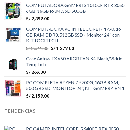
COMPUTADORA GAMER I3 10100F, RTX 3050
6GB, 16GB RAM, SSD 500GB
S/
2,399.00
COMPUTADORA PC INTEL CORE i7 4770, 16
GB RAM DDR3, 512GB SSD - Monitor 24" con
KIT LOGITECH
El
El
S/
2,049.00
S/
1,279.00
precio
precio
Case Antryx FX 650 ARGB FAN X4 Black/Vidrio
original
actual
Templado
era:
es:
S/
269.00
S/ 2,049.00.
S/ 1,279.00.
PC COMPLETA RYZEN 7 5700G, 16GB RAM,
500 GB SSD, MONITOR 24", KIT GAMER 4 EN 1
S/
2,159.00
TENDENCIAS
PC GAMER, INTEL CORE i5 9400F, RTX 3050