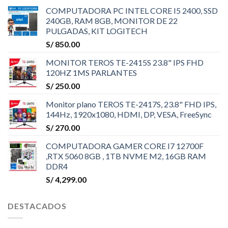
COMPUTADORA PC INTEL CORE I5 2400, SSD
240GB, RAM 8GB, MONITOR DE 22
PULGADAS, KIT LOGITECH
S/
850.00
MONITOR TEROS TE-2415S 23.8" IPS FHD
120HZ 1MS PARLANTES
S/
250.00
Monitor plano TEROS TE-2417S, 23.8" FHD IPS,
144Hz, 1920x1080, HDMI, DP, VESA, FreeSync
S/
270.00
COMPUTADORA GAMER CORE I7 12700F
,RTX 5060 8GB , 1TB NVME M2, 16GB RAM
DDR4
S/
4,299.00
DESTACADOS