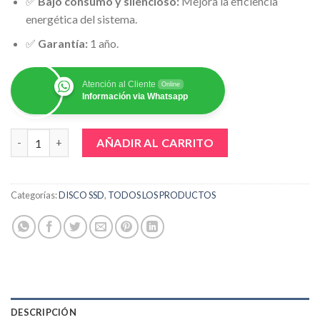
✅
Bajo consumo y silencioso:
Mejora la eficiencia
energética del sistema.
✅
Garantía:
1 año.
Atención al Cliente
Online
Información via Whatsapp
BIWIN SSD M100 256GB SATA cantidad
AÑADIR AL CARRITO
Categorías:
DISCO SSD
,
TODOS LOS PRODUCTOS
DESCRIPCIÓN