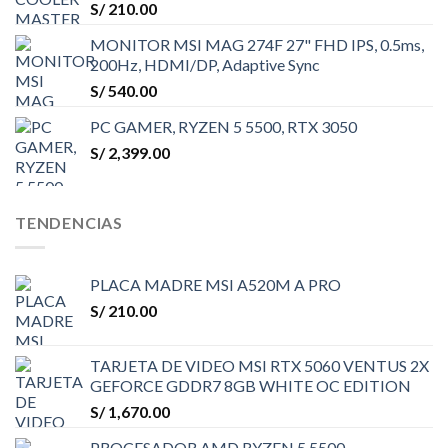
S/
210.00
MONITOR MSI MAG 274F 27" FHD IPS, 0.5ms,
200Hz, HDMI/DP, Adaptive Sync
S/
540.00
PC GAMER, RYZEN 5 5500, RTX 3050
S/
2,399.00
TENDENCIAS
PLACA MADRE MSI A520M A PRO
S/
210.00
TARJETA DE VIDEO MSI RTX 5060 VENTUS 2X
GEFORCE GDDR7 8GB WHITE OC EDITION
S/
1,670.00
PROCESADOR AMD RYZEN 5 5500