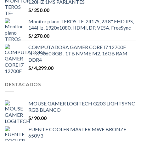
120HZ 1MS PARLANTES
S/
250.00
Monitor plano TEROS TE-2417S, 23.8" FHD IPS,
144Hz, 1920x1080, HDMI, DP, VESA, FreeSync
S/
270.00
COMPUTADORA GAMER CORE I7 12700F
,RTX 5060 8GB , 1TB NVME M2, 16GB RAM
DDR4
S/
4,299.00
DESTACADOS
MOUSE GAMER LOGITECH G203 LIGHTSYNC
RGB BLANCO
S/
90.00
FUENTE COOLER MASTER MWE BRONZE
650V3