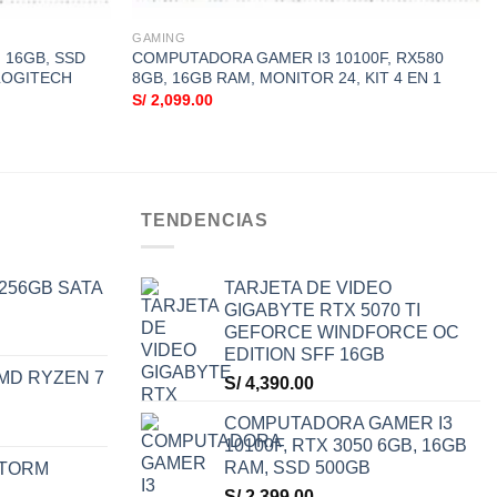
GAMING
M 16GB, SSD
COMPUTADORA GAMER I3 10100F, RX580
 LOGITECH
8GB, 16GB RAM, MONITOR 24, KIT 4 EN 1
S/
2,099.00
TENDENCIAS
 256GB SATA
TARJETA DE VIDEO
GIGABYTE RTX 5070 TI
GEFORCE WINDFORCE OC
EDITION SFF 16GB
MD RYZEN 7
S/
4,390.00
COMPUTADORA GAMER I3
10100F, RTX 3050 6GB, 16GB
RAM, SSD 500GB
STORM
S/
2,399.00