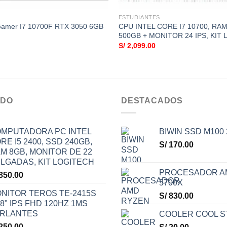
ESTUDIANTES
amer I7 10700F RTX 3050 6GB
CPU INTEL CORE I7 10700, RA
500GB + MONITOR 24 IPS, KIT
S/
2,099.00
IDO
DESTACADOS
MPUTADORA PC INTEL
BIWIN SSD M100
RE I5 2400, SSD 240GB,
S/
170.00
M 8GB, MONITOR DE 22
LGADAS, KIT LOGITECH
PROCESADOR A
850.00
5700X
NITOR TEROS TE-2415S
S/
830.00
.8" IPS FHD 120HZ 1MS
RLANTES
COOLER COOL 
250.00