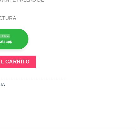
ACTURA
Online
hatsapp
00G RAM 16GB + SSD 500GB + GRAFICA VEGA 112GB cantidad
AL CARRITO
TA