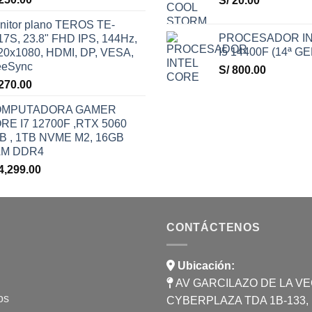
S/
20.00
nitor plano TEROS TE-
PROCESADOR IN
17S, 23.8" FHD IPS, 144Hz,
I5 14400F (14ª GE
20x1080, HDMI, DP, VESA,
eeSync
S/
800.00
270.00
OMPUTADORA GAMER
RE I7 12700F ,RTX 5060
B , 1TB NVME M2, 16GB
M DDR4
4,299.00
CONTÁCTENOS
Ubicación:
AV GARCILAZO DE LA VEG
os
CYBERPLAZA TDA 1B-133, L