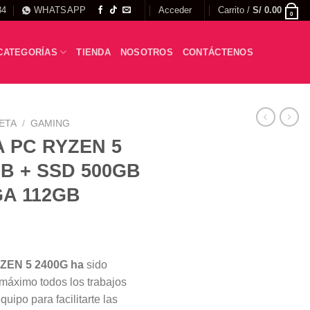
34
WHATSAPP
Acceder
Carrito /
S/
0.00
0
CATEGORÍAS
TIENDA
NOSOTROS
CONTÁCTENOS
ETA
/
GAMING
 PC RYZEN 5
B + SSD 500GB
GA 112GB
ZEN 5 2400G ha
sido
máximo todos los trabajos
uipo para facilitarte las