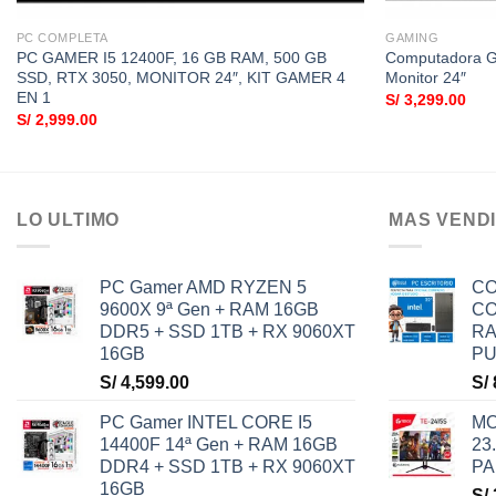
PC COMPLETA
GAMING
PC GAMER I5 12400F, 16 GB RAM, 500 GB
Computadora G
SSD, RTX 3050, MONITOR 24″, KIT GAMER 4
Monitor 24″
EN 1
S/
3,299.00
S/
2,999.00
LO ULTIMO
MAS VEND
PC Gamer AMD RYZEN 5
CO
9600X 9ª Gen + RAM 16GB
CO
DDR5 + SSD 1TB + RX 9060XT
RA
16GB
PU
S/
4,599.00
S/
PC Gamer INTEL CORE I5
MO
14400F 14ª Gen + RAM 16GB
23
DDR4 + SSD 1TB + RX 9060XT
PA
16GB
S/