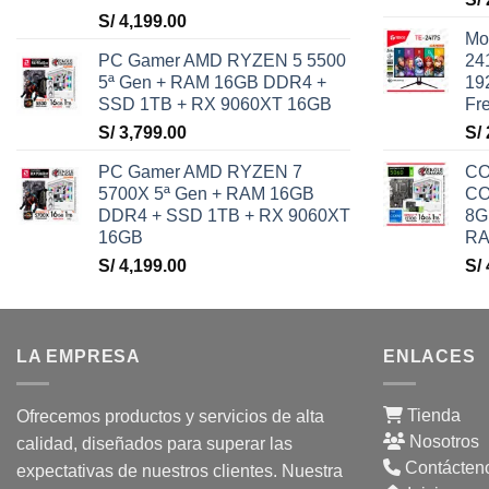
S/
4,199.00
Mo
PC Gamer AMD RYZEN 5 5500
24
5ª Gen + RAM 16GB DDR4 +
19
SSD 1TB + RX 9060XT 16GB
Fr
S/
3,799.00
S/
PC Gamer AMD RYZEN 7
C
5700X 5ª Gen + RAM 16GB
CO
DDR4 + SSD 1TB + RX 9060XT
8G
16GB
RA
S/
4,199.00
S/
LA EMPRESA
ENLACES
Tienda
Ofrecemos productos y servicios de alta
Nosotros
calidad, diseñados para superar las
Contácten
expectativas de nuestros clientes. Nuestra