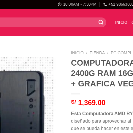
10:00AM - 7:30PM
+51 9866380
INICIO
INICIO
/
TIENDA
/
PC COMPL
COMPUTADORA
2400G RAM 16G
+ GRAFICA VE
1,369.00
S/
Esta Computadora AMD RY
diseñado para aprovechar al 
que se pueda hacer en este eq