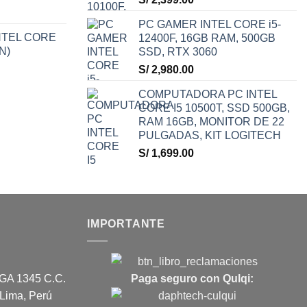
PC GAMER INTEL CORE i5-
TEL CORE
12400F, 16GB RAM, 500GB
N)
SSD, RTX 3060
S/
2,980.00
COMPUTADORA PC INTEL
CORE I5 10500T, SSD 500GB,
RAM 16GB, MONITOR DE 22
PULGADAS, KIT LOGITECH
S/
1,699.00
IMPORTANTE
A 1345 C.C.
Paga seguro con Qulqi:
ima, Perú