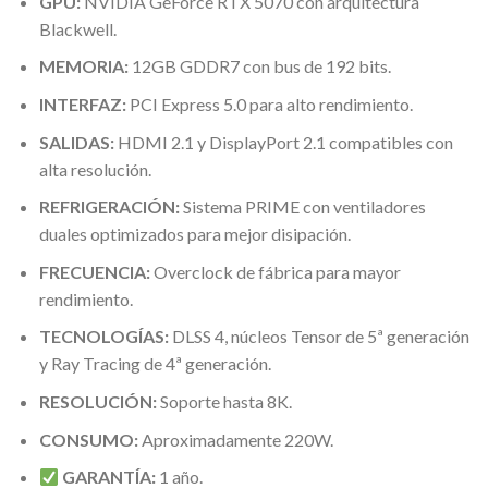
GPU:
NVIDIA GeForce RTX 5070 con arquitectura
Blackwell.
MEMORIA:
12GB GDDR7 con bus de 192 bits.
INTERFAZ:
PCI Express 5.0 para alto rendimiento.
SALIDAS:
HDMI 2.1 y DisplayPort 2.1 compatibles con
alta resolución.
REFRIGERACIÓN:
Sistema PRIME con ventiladores
duales optimizados para mejor disipación.
FRECUENCIA:
Overclock de fábrica para mayor
rendimiento.
TECNOLOGÍAS:
DLSS 4, núcleos Tensor de 5ª generación
y Ray Tracing de 4ª generación.
RESOLUCIÓN:
Soporte hasta 8K.
CONSUMO:
Aproximadamente 220W.
GARANT
Í
A:
1 año.