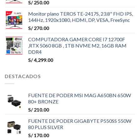
S/
250.00
Monitor plano TEROS TE-2417S, 23.8" FHD IPS,
144Hz, 1920x1080, HDMI, DP, VESA, FreeSync
S/
270.00
COMPUTADORA GAMER CORE I7 12700F
,RTX 5060 8GB , 1TB NVME M2, 16GB RAM
DDR4
S/
4,299.00
DESTACADOS
FUENTE DE PODER MSI MAG A650BN 650W
80+ BRONZE
S/
210.00
FUENTE DE PODER GIGABYTE P550SS 550W
80 PLUS SILVER
S/
170.00