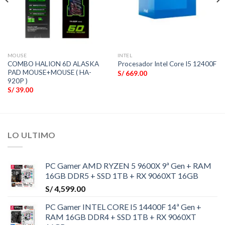
MOUSE
INTEL
COMBO HALION 6D ALASKA
Procesador Intel Core I5 12400F
PAD MOUSE+MOUSE ( HA-
S/
669.00
920P )
S/
39.00
LO ULTIMO
PC Gamer AMD RYZEN 5 9600X 9ª Gen + RAM
16GB DDR5 + SSD 1TB + RX 9060XT 16GB
S/
4,599.00
PC Gamer INTEL CORE I5 14400F 14ª Gen +
RAM 16GB DDR4 + SSD 1TB + RX 9060XT