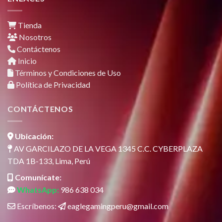
Tienda
Nosotros
Contáctenos
Inicio
Términos y Condiciones de Uso
Política de Privacidad
CONTÁCTENOS
Ubicación:
AV GARCILAZO DE LA VEGA 1345 C.C. CYBERPLAZA
TDA 1B-133, Lima, Perú
Comunícate:
WhatsApp:
986 638 034
Escríbenos:
eaglegamingperu@gmail.com