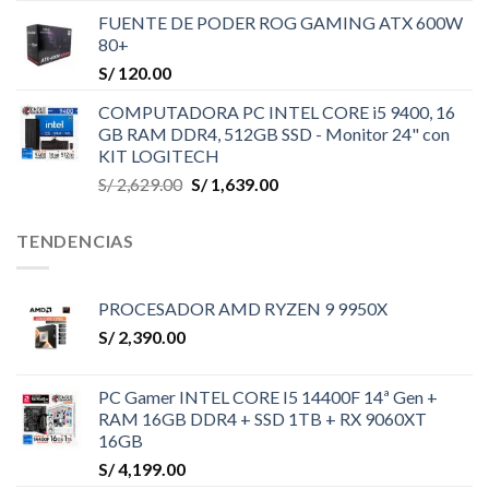
FUENTE DE PODER ROG GAMING ATX 600W
80+
S/
120.00
COMPUTADORA PC INTEL CORE i5 9400, 16
GB RAM DDR4, 512GB SSD - Monitor 24" con
KIT LOGITECH
El
El
S/
2,629.00
S/
1,639.00
precio
precio
original
actual
TENDENCIAS
era:
es:
S/ 2,629.00.
S/ 1,639.00.
PROCESADOR AMD RYZEN 9 9950X
S/
2,390.00
PC Gamer INTEL CORE I5 14400F 14ª Gen +
RAM 16GB DDR4 + SSD 1TB + RX 9060XT
16GB
S/
4,199.00