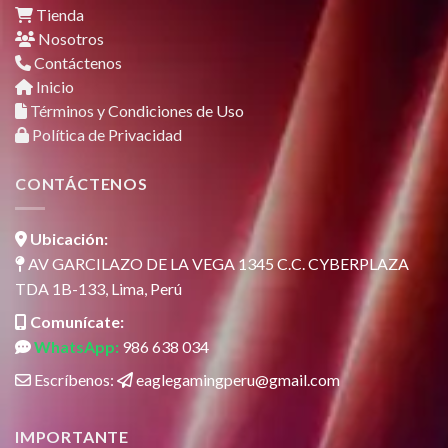
Tienda
Nosotros
Contáctenos
Inicio
Términos y Condiciones de Uso
Política de Privacidad
CONTÁCTENOS
Ubicación:
AV GARCILAZO DE LA VEGA 1345 C.C. CYBERPLAZA
TDA 1B-133, Lima, Perú
Comunícate:
WhatsApp:
986 638 034
Escríbenos:
eaglegamingperu@gmail.com
IMPORTANTE