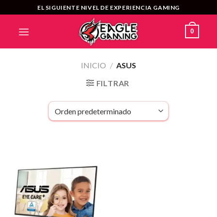
Saltar
EL SIGUIENTE NIVEL DE EXPERIENCIA GAMING
al
contenido
0
INICIO
/
ASUS
FILTRAR