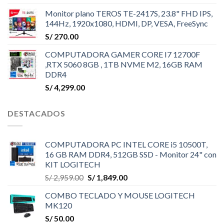
Monitor plano TEROS TE-2417S, 23.8" FHD IPS,
144Hz, 1920x1080, HDMI, DP, VESA, FreeSync
S/
270.00
COMPUTADORA GAMER CORE I7 12700F
,RTX 5060 8GB , 1TB NVME M2, 16GB RAM
DDR4
S/
4,299.00
DESTACADOS
COMPUTADORA PC INTEL CORE i5 10500T,
16 GB RAM DDR4, 512GB SSD - Monitor 24" con
KIT LOGITECH
El
El
S/
2,959.00
S/
1,849.00
precio
precio
COMBO TECLADO Y MOUSE LOGITECH
original
actual
MK120
era:
es:
S/
50.00
S/ 2,959.00.
S/ 1,849.00.