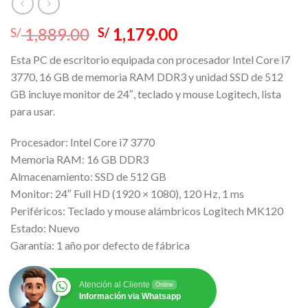
El
El
1,889.00
1,179.00
S/
S/
precio
precio
Esta PC de escritorio equipada con procesador Intel Core i7
original
actual
3770, 16 GB de memoria RAM DDR3 y unidad SSD de 512
era:
es:
GB incluye monitor de 24″, teclado y mouse Logitech, lista
S/ 1,889.00.
S/ 1,179.00.
para usar.
Procesador: Intel Core i7 3770
Memoria RAM: 16 GB DDR3
Almacenamiento: SSD de 512 GB
Monitor: 24″ Full HD (1920 × 1080), 120 Hz, 1 ms
Periféricos: Teclado y mouse alámbricos Logitech MK120
Estado: Nuevo
Garantía: 1 año por defecto de fábrica
Atención al Cliente
Online
Información via Whatsapp