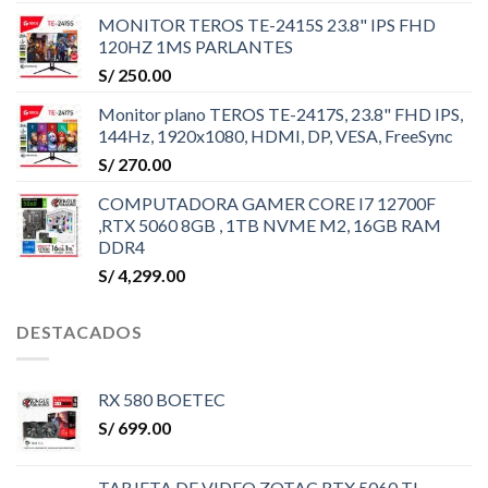
MONITOR TEROS TE-2415S 23.8" IPS FHD
120HZ 1MS PARLANTES
S/
250.00
Monitor plano TEROS TE-2417S, 23.8" FHD IPS,
144Hz, 1920x1080, HDMI, DP, VESA, FreeSync
S/
270.00
COMPUTADORA GAMER CORE I7 12700F
,RTX 5060 8GB , 1TB NVME M2, 16GB RAM
DDR4
S/
4,299.00
DESTACADOS
RX 580 BOETEC
S/
699.00
TARJETA DE VIDEO ZOTAC RTX 5060 TI