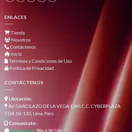
ENLACES
Tienda
Nosotros
Contáctenos
Inicio
Términos y Condiciones de Uso
Política de Privacidad
CONTÁCTENOS
Ubicación:
AV GARCILAZO DE LA VEGA 1345 C.C. CYBERPLAZA
TDA 1B-133, Lima, Perú
Comunícate:
WhatsApp:
986 638 034