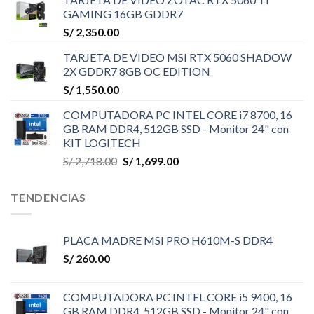
GAMING 16GB GDDR7
S/
2,350.00
TARJETA DE VIDEO MSI RTX 5060 SHADOW
2X GDDR7 8GB OC EDITION
S/
1,550.00
COMPUTADORA PC INTEL CORE i7 8700, 16
GB RAM DDR4, 512GB SSD - Monitor 24" con
KIT LOGITECH
El
El
S/
2,718.00
S/
1,699.00
precio
precio
original
actual
TENDENCIAS
era:
es:
S/ 2,718.00.
S/ 1,699.00.
PLACA MADRE MSI PRO H610M-S DDR4
S/
260.00
COMPUTADORA PC INTEL CORE i5 9400, 16
GB RAM DDR4, 512GB SSD - Monitor 24" con